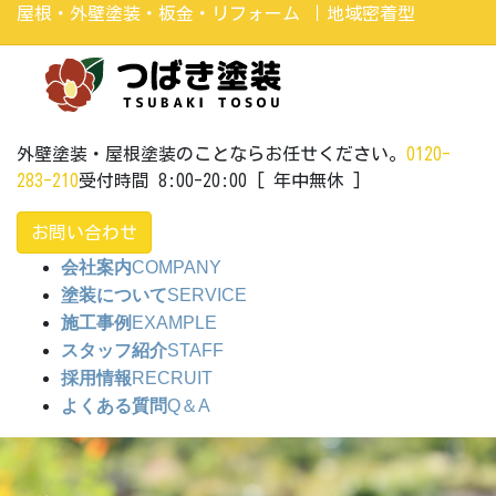
コ
ナ
屋根・外壁塗装・板金・リフォーム ｜地域密着型
ン
ビ
テ
ゲ
ン
ー
ツ
シ
に
ョ
外壁塗装・屋根塗装のことならお任せください。
0120-
移
ン
283-210
受付時間 8:00-20:00 [ 年中無休 ]
動
に
移
お問い合わせ
動
会社案内
COMPANY
塗装について
SERVICE
施工事例
EXAMPLE
スタッフ紹介
STAFF
採用情報
RECRUIT
よくある質問
Q＆A