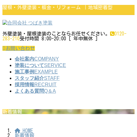
コ
ナ
屋根・外壁塗装・板金・リフォーム ｜地域密着型
ン
ビ
テ
ゲ
ン
ー
ツ
シ
に
ョ
外壁塗装・屋根塗装のことならお任せください。
0120-
移
ン
283-210
受付時間 8:00-20:00 [ 年中無休 ]
動
に
移
お問い合わせ
動
会社案内
COMPANY
塗装について
SERVICE
施工事例
EXAMPLE
スタッフ紹介
STAFF
採用情報
RECRUIT
よくある質問
Q＆A
新着情報
HOME
新着情報