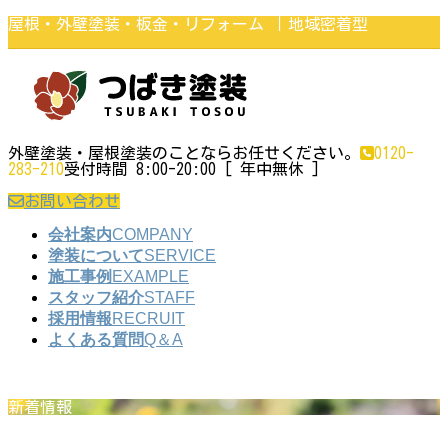
コ
ナ
屋根・外壁塗装・板金・リフォーム ｜地域密着型
ン
ビ
テ
ゲ
ン
ー
ツ
シ
に
ョ
移
ン
動
に
移
外壁塗装・屋根塗装のことならお任せください。
0120-
動
283-210
受付時間 8:00-20:00 [ 年中無休 ]
お問い合わせ
会社案内
COMPANY
塗装について
SERVICE
施工事例
EXAMPLE
スタッフ紹介
STAFF
採用情報
RECRUIT
よくある質問
Q＆A
新着情報