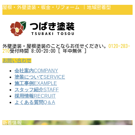
コ
ナ
屋根・外壁塗装・板金・リフォーム ｜地域密着型
ン
ビ
テ
ゲ
ン
ー
ツ
シ
に
ョ
移
ン
動
に
移
外壁塗装・屋根塗装のことならお任せください。
0120-283-
動
210
受付時間 8:00-20:00 [ 年中無休 ]
お問い合わせ
会社案内
COMPANY
塗装について
SERVICE
施工事例
EXAMPLE
スタッフ紹介
STAFF
採用情報
RECRUIT
よくある質問
Q＆A
新着情報